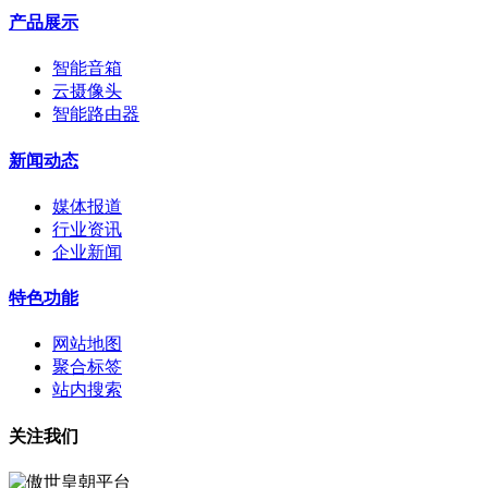
产品展示
智能音箱
云摄像头
智能路由器
新闻动态
媒体报道
行业资讯
企业新闻
特色功能
网站地图
聚合标签
站内搜索
关注我们