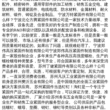
配件、精密铸件、通用零部件的加工销售；销售五金交电、建
筑材料、普通紧固件、电线电缆、防水材料、金属材料、耐火
材料、锻件、铸锭及合金制品。 宁波万特紧固件有限公司怎
么样？宁波北仑方腾紧固件有限公司是一家技术力量雄厚、资
金雄厚、设备先进、信誉良好的专业生产制造公司，拥有一批
专业的R&D和设计团队以及精良的配套设备和检测设备。 还
有李宁的，比较便宜，质量一般是九龙标准件，但是质量一般
可以接受。 市场上还有很多厂家，但是用在汽车上。我建议
用质量相对稳定的。如果出了问题，就很难处理了。 宁波郑
伟高压紧固件制造有限公司宁波郑伟高压紧固件制造有限公司
是一家股份制企业，多年来生产各种高压高强度螺栓。生产的
螺栓螺母种类繁多，型号齐全，符合国家标准，多年来深受消
费者的喜爱和喜爱。 苏州丁健紧固件有限公司怎么样？公司
产品多样、合理、实惠，可根据客户的方案定制。其实力雄
厚，一直深受消费者信赖。 苏州凡沃工业紧固件有限公司的
前身是苏州樊沂五金有限公司，是中国领先的全面工业紧固件
解决方案供应商。 苏州紧固件当选钉钉！淘钉是一个专注于
紧固件产品一站式采购的智能平台，可以保证方便、快捷、准
确的购买紧固件。 厂家介绍:苏州务实五金有限公司是一家专
业生产和销售工业紧固件的服务型企业。 公司供应的产品包
括螺钉、螺母、垫圈、销钉、铆钉等类别以及各种非标产品。