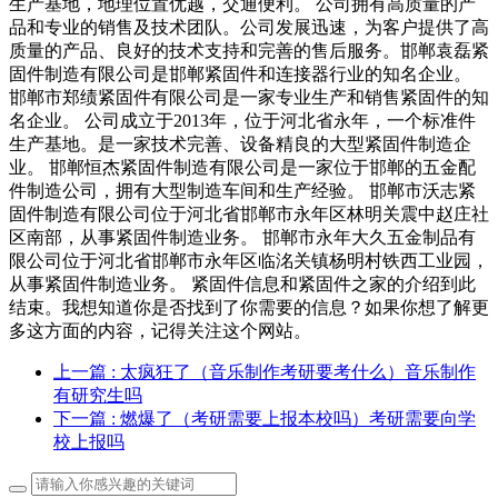
生产基地，地理位置优越，交通便利。 公司拥有高质量的产
品和专业的销售及技术团队。公司发展迅速，为客户提供了高
质量的产品、良好的技术支持和完善的售后服务。邯郸袁磊紧
固件制造有限公司是邯郸紧固件和连接器行业的知名企业。
邯郸市郑绩紧固件有限公司是一家专业生产和销售紧固件的知
名企业。 公司成立于2013年，位于河北省永年，一个标准件
生产基地。是一家技术完善、设备精良的大型紧固件制造企
业。 邯郸恒杰紧固件制造有限公司是一家位于邯郸的五金配
件制造公司，拥有大型制造车间和生产经验。 邯郸市沃志紧
固件制造有限公司位于河北省邯郸市永年区林明关震中赵庄社
区南部，从事紧固件制造业务。 邯郸市永年大久五金制品有
限公司位于河北省邯郸市永年区临洺关镇杨明村铁西工业园，
从事紧固件制造业务。 紧固件信息和紧固件之家的介绍到此
结束。我想知道你是否找到了你需要的信息？如果你想了解更
多这方面的内容，记得关注这个网站。
上一篇
: 太疯狂了（音乐制作考研要考什么）音乐制作
有研究生吗
下一篇
: 燃爆了（考研需要上报本校吗）考研需要向学
校上报吗