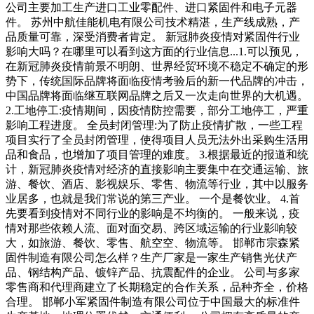
公司主要加工生产进口工业零配件、进口紧固件和电子元器
件。 苏州中航佳能机电有限公司技术精湛，生产线成熟，产
品质量可靠，深受消费者肯定。 新冠肺炎疫情对紧固件行业
影响大吗？在哪里可以看到这方面的行业信息...1.可以预见，
在新冠肺炎疫情前景不明朗、世界经贸环境不稳定不确定的形
势下，传统国际品牌将面临疫情考验后的新一代品牌的冲击，
中国品牌将面临继互联网品牌之后又一次走向世界的大机遇。
2.工地停工:疫情期间，因疫情防控需要，部分工地停工，严重
影响工程进度。 全员封闭管理:为了防止疫情扩散，一些工程
项目实行了全员封闭管理，使得项目人员无法外出采购生活用
品和食品，也增加了项目管理的难度。 3.根据最近的报道和统
计，新冠肺炎疫情对经济的直接影响主要集中在交通运输、旅
游、餐饮、酒店、影视娱乐、零售、物流等行业，其中以服务
业居多，也就是我们常说的第三产业。 一个是餐饮业。 4.首
先要看到疫情对不同行业的影响是不均衡的。 一般来说，疫
情对那些依赖人流、面对面交易、跨区域运输的行业影响较
大，如旅游、餐饮、零售、航空空、物流等。 邯郸市宗森紧
固件制造有限公司怎么样？生产厂家是一家生产销售光伏产
品、钢结构产品、镀锌产品、抗震配件的企业。 公司与多家
零售商和代理商建立了长期稳定的合作关系，品种齐全，价格
合理。 邯郸小军紧固件制造有限公司位于中国最大的标准件