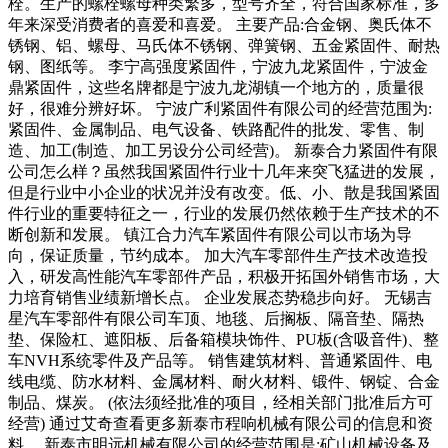
栓。生产的螺栓螺母种类繁多，型号齐全，符合国家标准，多
年来深受消费者的喜爱和喜爱。 主要产品:合金钢、奥氏体不
锈钢、铝、螺母、马氏体不锈钢、弹簧钢、五金紧固件、耐热
钢、图纸等。 李宁高强度紧固件，宁波九龙紧固件，宁波金
鼎紧固件，这些名牌都是宁波九龙湖镇一个地方的，质量很
好，很难分辨好坏。 宁波广利紧固件有限公司的经营范围为:
紧固件、金属制品、电气设备、铁路配件的批发、零售、制
造、加工(制造、加工另设分公司经营)。 新泰合力紧固件有限
公司怎么样？虽然我国紧固件行业十几年来突飞猛进的发展，
但是行业中小企业的状况并没有改变。低、小、散是我国紧固
件行业的重要特征之一，行业的发展仍然依赖于生产技术的不
断创新和发展。 镇江合力汽车紧固件有限公司以市场为导
向，保证质量，节约成本。 加大汽车零部件生产技术改造投
入，研发高性能汽车零部件产品，积极开拓国外销售市场，大
力培育销售业绩新增长点。 企业发展态势稳步向好。 无锡吉
星汽车零部件有限公司车顶、地毯、后搁板、隔音垫、隔热
垫、保险杠、遮阳板、后备箱模块饰件、PU板(含吸音件)、整
车NVH系统零件及产品等。 销售建筑材料、普通紧固件、电
线电缆、防水材料、金属材料、耐火材料、锻件、钢锭、合金
制品、煤炭。 (依法须经批准的项目，经相关部门批准后方可
经营) 通过艾奇查看更多新泰市程响机械有限公司的信息和资
料。 新泰市明远机械有限公司的经营范围是:矿山机械设备及