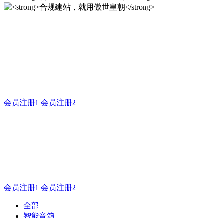
合规建站，就用傲世皇朝
傲世皇朝企业建站系统的研发，为你提供合规、安全、专业的
官网解决方案！
会员注册1
会员注册2
合规建站，就用傲世皇朝
合规建站，就用傲世皇朝
会员注册1
会员注册2
全部
智能音箱