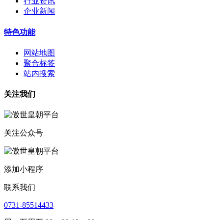
行业资讯
企业新闻
特色功能
网站地图
聚合标签
站内搜索
关注我们
关注公众号
添加小程序
联系我们
0731-85514433