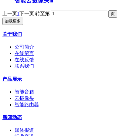
智能云摄像头Ⅲ
上一页
1
下一页
转至第
加载更多
关于我们
公司简介
在线留言
在线反馈
联系我们
产品展示
智能音箱
云摄像头
智能路由器
新闻动态
媒体报道