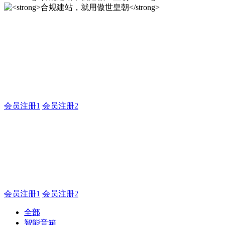
合规建站，就用傲世皇朝
傲世皇朝企业建站系统的研发，为你提供合规、安全、专业的
官网解决方案！
会员注册1
会员注册2
合规建站，就用傲世皇朝
合规建站，就用傲世皇朝
会员注册1
会员注册2
全部
智能音箱