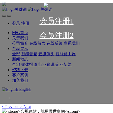
会员注册1
登录
注册
网站首页
会员注册2
关于我们
公司简介
在线留言
在线反馈
联系我们
产品展示
全部
智能音箱
云摄像头
智能路由器
新闻动态
全部
媒体报道
行业资讯
企业新闻
资料下载
客户案例
加入我们
English
<
Previous
>
Next