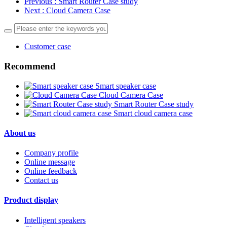
Previous
: Smart Router Case study
Next
: Cloud Camera Case
Customer case
Recommend
Smart speaker case
Cloud Camera Case
Smart Router Case study
Smart cloud camera case
About us
Company profile
Online message
Online feedback
Contact us
Product display
Intelligent speakers