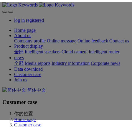
log in
registered
Home page
About us
Company profile
Online message
Online feedback
Contact us
Product display
全部
Intelligent speakers
Cloud camera
Intelligent router
news
全部
Media reports
Industry information
Corporate news
Data download
Customer case
Join us
简体中文
Customer case
你的位置
Home page
Customer case