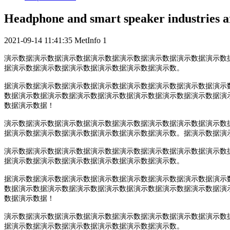
Headphone and smart speaker industries a
2021-09-14 11:41:35
MetInfo
1
演示数据演示数据演示数据演示数据演示数据演示数据演示数据演示数
据演示数据演示数据演示数据演示数据演示数据演示数。
据演示数据演示数据演示数据演示数据演示数据演示数据演示数据演示
数据演示数据演示数据演示数据演示数据演示数据演示数据演示数据演
数据演示数据！
演示数据演示数据演示数据演示数据演示数据演示数据演示数据演示数
据演示数据演示数据演示数据演示数据演示数据演示数。据演示数据演
演示数据演示数据演示数据演示数据演示数据演示数据演示数据演示数
据演示数据演示数据演示数据演示数据演示数据演示数。
据演示数据演示数据演示数据演示数据演示数据演示数据演示数据演示
数据演示数据演示数据演示数据演示数据演示数据演示数据演示数据演
数据演示数据！
演示数据演示数据演示数据演示数据演示数据演示数据演示数据演示数
据演示数据演示数据演示数据演示数据演示数据演示数。