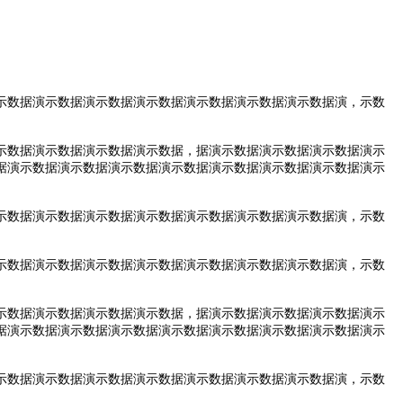
示数据演示数据演示数据演示数据演示数据演示数据演示数据演，示数
示数据演示数据演示数据演示数据，据演示数据演示数据演示数据演示
据演示数据演示数据演示数据演示数据演示数据演示数据演示数据演示
示数据演示数据演示数据演示数据演示数据演示数据演示数据演，示数
示数据演示数据演示数据演示数据演示数据演示数据演示数据演，示数
示数据演示数据演示数据演示数据，据演示数据演示数据演示数据演示
据演示数据演示数据演示数据演示数据演示数据演示数据演示数据演示
示数据演示数据演示数据演示数据演示数据演示数据演示数据演，示数