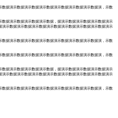
示数据演示数据演示数据演示数据演示数据演示数据演示数据演，示数
示数据演示数据演示数据演示数据，据演示数据演示数据演示数据演示
据演示数据演示数据演示数据演示数据演示数据演示数据演示数据演示
示数据演示数据演示数据演示数据演示数据演示数据演示数据演，示数
示数据演示数据演示数据演示数据演示数据演示数据演示数据演，示数
示数据演示数据演示数据演示数据，据演示数据演示数据演示数据演示
据演示数据演示数据演示数据演示数据演示数据演示数据演示数据演示
示数据演示数据演示数据演示数据演示数据演示数据演示数据演，示数