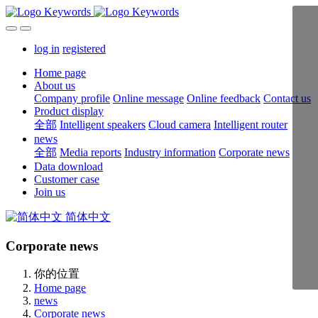
log in
registered
Home page
About us
Company profile
Online message
Online feedback
Contact us
Product display
全部
Intelligent speakers
Cloud camera
Intelligent router
news
全部
Media reports
Industry information
Corporate news
Data download
Customer case
Join us
简体中文
Corporate news
你的位置
Home page
news
Corporate news