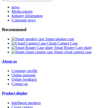
news
Media reports
Industry information
Corporate news
Recommend
Smart speaker case
Cloud Camera Case
Smart Router Case study
Smart cloud camera case
About us
Company profile
Online message
Online feedback
Contact us
Product display
Intelligent speakers
Cloud camera