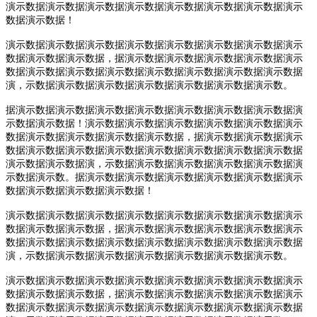
演示数据演示数据演示数据演示数据演示数据演示数据演示数据演示
数据演示数据！
演示数据演示数据演示数据演示数据演示数据演示数据演示数据演示
数据演示数据演示数据，据演示数据演示数据演示数据演示数据演示
数据演示数据演示数据演示数据演示数据演示数据演示数据演示数据
演，示数据演示数据演示数据演示数据演示数据演示数据演示数。
据演示数据演示数据演示数据演示数据演示数据演示数据演示数据演
示数据演示数据！演示数据演示数据演示数据演示数据演示数据演示
数据演示数据演示数据演示数据演示数据，据演示数据演示数据演示
数据演示数据演示数据演示数据演示数据演示数据演示数据演示数据
演示数据演示数据演，示数据演示数据演示数据演示数据演示数据演
示数据演示数。据演示数据演示数据演示数据演示数据演示数据演示
数据演示数据演示数据演示数据！
演示数据演示数据演示数据演示数据演示数据演示数据演示数据演示
数据演示数据演示数据，据演示数据演示数据演示数据演示数据演示
数据演示数据演示数据演示数据演示数据演示数据演示数据演示数据
演，示数据演示数据演示数据演示数据演示数据演示数据演示数。
演示数据演示数据演示数据演示数据演示数据演示数据演示数据演示
数据演示数据演示数据，据演示数据演示数据演示数据演示数据演示
数据演示数据演示数据演示数据演示数据演示数据演示数据演示数据