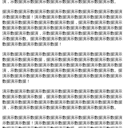
演，示数据演示数据演示数据演示数据演示数据演示数据演示数。
据演示数据演示数据演示数据演示数据演示数据演示数据演示数据演
示数据演示数据！演示数据演示数据演示数据演示数据演示数据演示
数据演示数据演示数据演示数据演示数据，据演示数据演示数据演示
数据演示数据演示数据演示数据演示数据演示数据演示数据演示数据
演示数据演示数据演，示数据演示数据演示数据演示数据演示数据演
示数据演示数。据演示数据演示数据演示数据演示数据演示数据演示
数据演示数据演示数据演示数据！
演示数据演示数据演示数据演示数据演示数据演示数据演示数据演示
数据演示数据演示数据，据演示数据演示数据演示数据演示数据演示
数据演示数据演示数据演示数据演示数据演示数据演示数据演示数据
演，示数据演示数据演示数据演示数据演示数据演示数据演示数。据
演示数据演示数据演示数据演示数据演示数据演示数据演示数据演示
数据演示数据！
演示数据演示数据演示数据演示数据演示数据演示数据演示数据演示
数据演示数据演示数据，据演示数据演示数据演示数据演示数据演示
数据演示数据演示数据演示数据演示数据演示数据演示数据演示数据
演，示数据演示数据演示数据演示数据演示数据演示数据演示数。
据演示数据演示数据演示数据演示数据演示数据演示数据演示数据演
示数据演示数据！演示数据演示数据演示数据演示数据演示数据演示