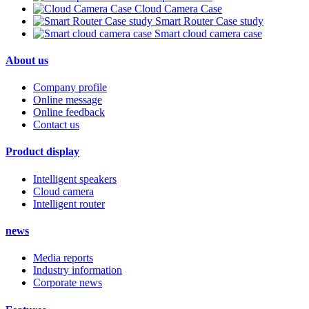
Cloud Camera Case
Smart Router Case study
Smart cloud camera case
About us
Company profile
Online message
Online feedback
Contact us
Product display
Intelligent speakers
Cloud camera
Intelligent router
news
Media reports
Industry information
Corporate news