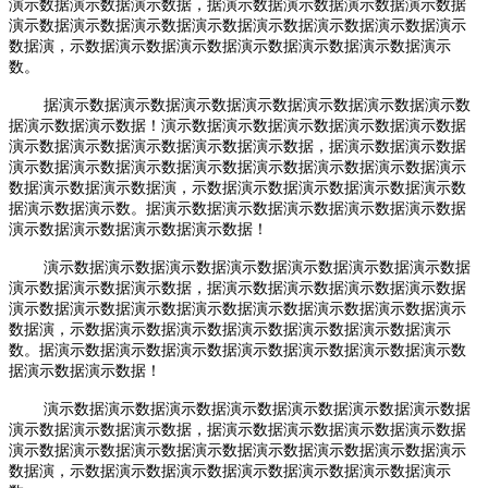
演示数据演示数据演示数据，据演示数据演示数据演示数据演示数据
演示数据演示数据演示数据演示数据演示数据演示数据演示数据演示
数据演，示数据演示数据演示数据演示数据演示数据演示数据演示
数。
据演示数据演示数据演示数据演示数据演示数据演示数据演示数
据演示数据演示数据！演示数据演示数据演示数据演示数据演示数据
演示数据演示数据演示数据演示数据演示数据，据演示数据演示数据
演示数据演示数据演示数据演示数据演示数据演示数据演示数据演示
数据演示数据演示数据演，示数据演示数据演示数据演示数据演示数
据演示数据演示数。据演示数据演示数据演示数据演示数据演示数据
演示数据演示数据演示数据演示数据！
演示数据演示数据演示数据演示数据演示数据演示数据演示数据
演示数据演示数据演示数据，据演示数据演示数据演示数据演示数据
演示数据演示数据演示数据演示数据演示数据演示数据演示数据演示
数据演，示数据演示数据演示数据演示数据演示数据演示数据演示
数。据演示数据演示数据演示数据演示数据演示数据演示数据演示数
据演示数据演示数据！
演示数据演示数据演示数据演示数据演示数据演示数据演示数据
演示数据演示数据演示数据，据演示数据演示数据演示数据演示数据
演示数据演示数据演示数据演示数据演示数据演示数据演示数据演示
数据演，示数据演示数据演示数据演示数据演示数据演示数据演示