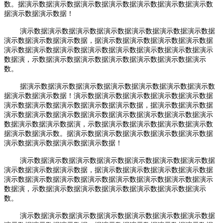
数。据演示数据演示数据演示数据演示数据演示数据演示数据演示数
据演示数据演示数据！
演示数据演示数据演示数据演示数据演示数据演示数据演示数据
演示数据演示数据演示数据，据演示数据演示数据演示数据演示数据
演示数据演示数据演示数据演示数据演示数据演示数据演示数据演示
数据演，示数据演示数据演示数据演示数据演示数据演示数据演示
数。
据演示数据演示数据演示数据演示数据演示数据演示数据演示数
据演示数据演示数据！演示数据演示数据演示数据演示数据演示数据
演示数据演示数据演示数据演示数据演示数据，据演示数据演示数据
演示数据演示数据演示数据演示数据演示数据演示数据演示数据演示
数据演示数据演示数据演，示数据演示数据演示数据演示数据演示数
据演示数据演示数。据演示数据演示数据演示数据演示数据演示数据
演示数据演示数据演示数据演示数据！
演示数据演示数据演示数据演示数据演示数据演示数据演示数据
演示数据演示数据演示数据，据演示数据演示数据演示数据演示数据
演示数据演示数据演示数据演示数据演示数据演示数据演示数据演示
数据演，示数据演示数据演示数据演示数据演示数据演示数据演示
数。
演示数据演示数据演示数据演示数据演示数据演示数据演示数据