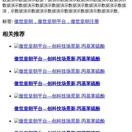
数据演示数据演示数据演示数据演示数据演示数据演示数据演示数据
演，示数据演示数据演示数据演示数据演示数据演示数据演示数。
标签:
傲世皇朝，傲世皇朝平台，傲世皇朝注册
相关推荐
傲世皇朝平台—创科技场景新,丙基苯硫酚
傲世皇朝平台—创科技场景新,丙基苯硫酚
傲世皇朝平台—创科技场景新,丙基苯硫酚