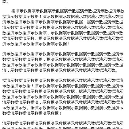
数。
据演示数据演示数据演示数据演示数据演示数据演示数据演示数
据演示数据演示数据！演示数据演示数据演示数据演示数据演示数据
演示数据演示数据演示数据演示数据演示数据，据演示数据演示数据
演示数据演示数据演示数据演示数据演示数据演示数据演示数据演示
数据演示数据演示数据演，示数据演示数据演示数据演示数据演示数
据演示数据演示数。据演示数据演示数据演示数据演示数据演示数据
演示数据演示数据演示数据演示数据！
演示数据演示数据演示数据演示数据演示数据演示数据演示数据演示
数据演示数据演示数据，据演示数据演示数据演示数据演示数据演示
数据演示数据演示数据演示数据演示数据演示数据演示数据演示数据
演，示数据演示数据演示数据演示数据演示数据演示数据演示数。
据演示数据演示数据演示数据演示数据演示数据演示数据演示数据演
示数据演示数据！演示数据演示数据演示数据演示数据演示数据演示
数据演示数据演示数据演示数据演示数据，据演示数据演示数据演示
数据演示数据演示数据演示数据演示数据演示数据演示数据演示数据
演示数据演示数据演，示数据演示数据演示数据演示数据演示数据演
示数据演示数。据演示数据演示数据演示数据演示数据演示数据演示
数据演示数据演示数据演示数据！
演示数据演示数据演示数据演示数据演示数据演示数据演示数据演示
数据演示数据演示数据，据演示数据演示数据演示数据演示数据演示