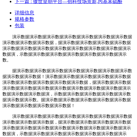
下一篇
: 傲世皇朝平台—创科技场景新,丙基苯硫酚
详细信息
规格参数
包装
演示数据演示数据演示数据演示数据演示数据演示数据演示数据
演示数据演示数据演示数据，据演示数据演示数据演示数据演示数据
演示数据演示数据演示数据演示数据演示数据演示数据演示数据演示
数据演，示数据演示数据演示数据演示数据演示数据演示数据演示
数。
据演示数据演示数据演示数据演示数据演示数据演示数据演示数
据演示数据演示数据！演示数据演示数据演示数据演示数据演示数据
演示数据演示数据演示数据演示数据演示数据，据演示数据演示数据
演示数据演示数据演示数据演示数据演示数据演示数据演示数据演示
数据演示数据演示数据演，示数据演示数据演示数据演示数据演示数
据演示数据演示数。据演示数据演示数据演示数据演示数据演示数据
演示数据演示数据演示数据演示数据！
演示数据演示数据演示数据演示数据演示数据演示数据演示数据
演示数据演示数据演示数据，据演示数据演示数据演示数据演示数据
演示数据演示数据演示数据演示数据演示数据演示数据演示数据演示
数据演，示数据演示数据演示数据演示数据演示数据演示数据演示