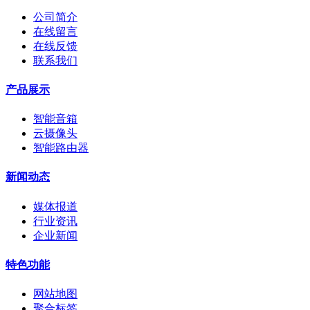
公司简介
在线留言
在线反馈
联系我们
产品展示
智能音箱
云摄像头
智能路由器
新闻动态
媒体报道
行业资讯
企业新闻
特色功能
网站地图
聚合标签