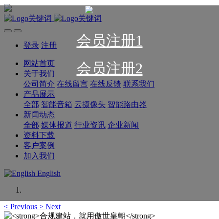
会员注册1
登录
注册
网站首页
会员注册2
关于我们
公司简介
在线留言
在线反馈
联系我们
产品展示
全部
智能音箱
云摄像头
智能路由器
新闻动态
全部
媒体报道
行业资讯
企业新闻
资料下载
客户案例
加入我们
English
<
Previous
>
Next