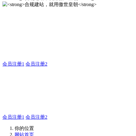
合规建站，就用傲世皇朝
傲世皇朝企业建站系统的研发，为你提供合规、安全、专业的
官网解决方案！
会员注册1
会员注册2
合规建站，就用傲世皇朝
合规建站，就用傲世皇朝
会员注册1
会员注册2
你的位置
网站首页