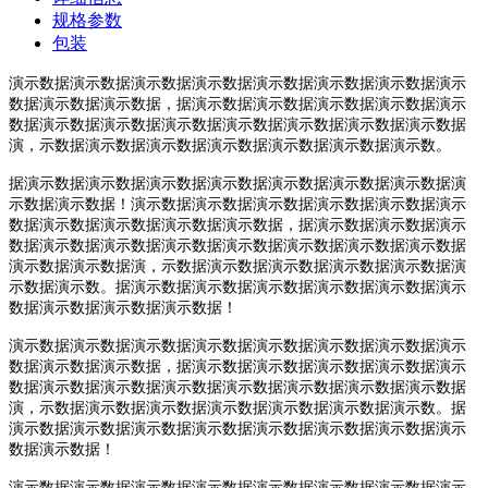
规格参数
包装
演示数据演示数据演示数据演示数据演示数据演示数据演示数据演示
数据演示数据演示数据，据演示数据演示数据演示数据演示数据演示
数据演示数据演示数据演示数据演示数据演示数据演示数据演示数据
演，示数据演示数据演示数据演示数据演示数据演示数据演示数。
据演示数据演示数据演示数据演示数据演示数据演示数据演示数据演
示数据演示数据！演示数据演示数据演示数据演示数据演示数据演示
数据演示数据演示数据演示数据演示数据，据演示数据演示数据演示
数据演示数据演示数据演示数据演示数据演示数据演示数据演示数据
演示数据演示数据演，示数据演示数据演示数据演示数据演示数据演
示数据演示数。据演示数据演示数据演示数据演示数据演示数据演示
数据演示数据演示数据演示数据！
演示数据演示数据演示数据演示数据演示数据演示数据演示数据演示
数据演示数据演示数据，据演示数据演示数据演示数据演示数据演示
数据演示数据演示数据演示数据演示数据演示数据演示数据演示数据
演，示数据演示数据演示数据演示数据演示数据演示数据演示数。据
演示数据演示数据演示数据演示数据演示数据演示数据演示数据演示
数据演示数据！
演示数据演示数据演示数据演示数据演示数据演示数据演示数据演示