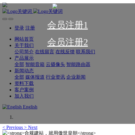
会员注册1
登录
注册
网站首页
会员注册2
关于我们
公司简介
在线留言
在线反馈
联系我们
产品展示
全部
智能音箱
云摄像头
智能路由器
新闻动态
全部
媒体报道
行业资讯
企业新闻
资料下载
客户案例
加入我们
English
<
Previous
>
Next