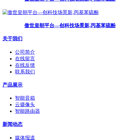
傲世皇朝平台—创科技场景新,丙基苯硫酚
关于我们
公司简介
在线留言
在线反馈
联系我们
产品展示
智能音箱
云摄像头
智能路由器
新闻动态
媒体报道