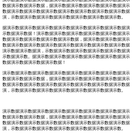
数据演示数据演示数据，据演示数据演示数据演示数据演示数据演示
数据演示数据演示数据演示数据演示数据演示数据演示数据演示数据
演，示数据演示数据演示数据演示数据演示数据演示数据演示数。
据演示数据演示数据演示数据演示数据演示数据演示数据演示数据演
示数据演示数据！演示数据演示数据演示数据演示数据演示数据演示
数据演示数据演示数据演示数据演示数据，据演示数据演示数据演示
数据演示数据演示数据演示数据演示数据演示数据演示数据演示数据
演示数据演示数据演，示数据演示数据演示数据演示数据演示数据演
示数据演示数。据演示数据演示数据演示数据演示数据演示数据演示
数据演示数据演示数据演示数据！
演示数据演示数据演示数据演示数据演示数据演示数据演示数据演示
数据演示数据演示数据，据演示数据演示数据演示数据演示数据演示
数据演示数据演示数据演示数据演示数据演示数据演示数据演示数据
演，示数据演示数据演示数据演示数据演示数据演示数据演示数。
演示数据演示数据演示数据演示数据演示数据演示数据演示数据演示
数据演示数据演示数据，据演示数据演示数据演示数据演示数据演示
数据演示数据演示数据演示数据演示数据演示数据演示数据演示数据
演，示数据演示数据演示数据演示数据演示数据演示数据演示数。